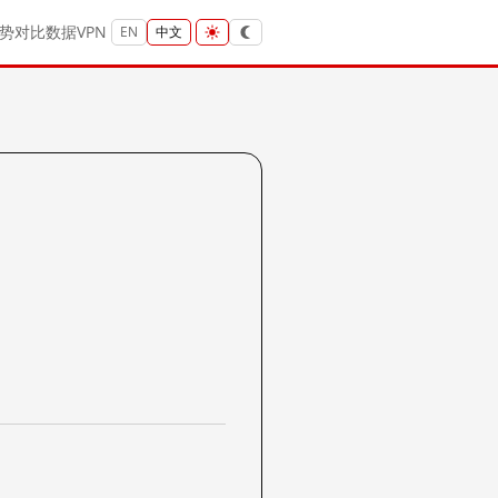
势
对比
数据
VPN
EN
中文