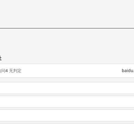
试
址
访问
4
无判定
baid