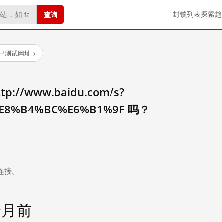
查询
封锁列表
探索
趋
 个已测试网址
→
//www.baidu.com/s?
E8%B4%BC%E6%B1%9F 吗？
。
连接。
个月前