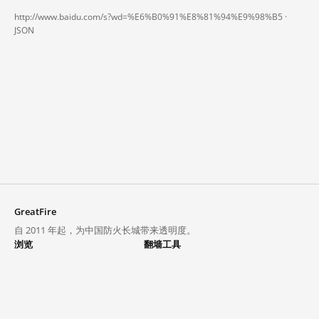
http://www.baidu.com/s?wd=%E6%B0%91%E8%81%94%E9%98%B5 ·
JSON
GreatFire
自 2011 年起，为中国防火长城带来透明度。
浏览
翻墙工具
封锁列表
VPN 与代理
探索
翻墙中心
趋势
GreatFireVPN
热门网站在中国大陆的访问状况