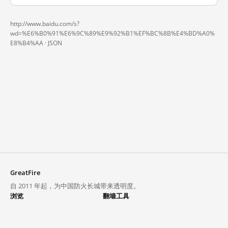
http://www.baidu.com/s?
wd=%E6%B0%91%E6%9C%89%E9%92%B1%EF%BC%8B%E4%BD%A0%
E8%B4%AA ·
JSON
GreatFire
自 2011 年起，为中国防火长城带来透明度。
浏览
翻墙工具
封锁列表
VPN 与代理
探索
翻墙中心