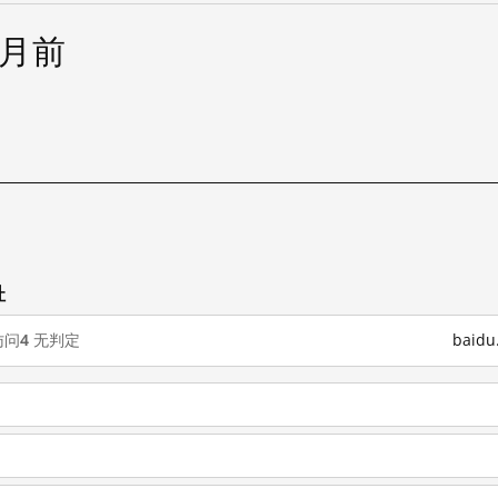
个月前
址
访问
4
无判定
baid