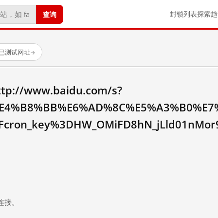
查询
封锁列表
探索
趋
 个已测试网址
→
//www.baidu.com/s?
E4%B8%BB%E6%AD%8C%E5%A3%B0%E7
cron_key%3DHW_OMiFD8hN_jLld01nMor9
。
连接。