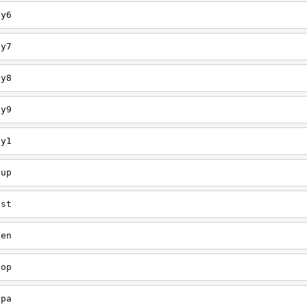
ey6
ey7
ey8
ey9
ey1
oup
est
een
oop
upa