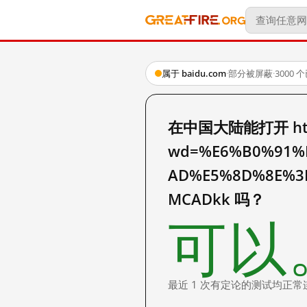
属于 baidu.com
·
部分被屏蔽
·
3000
在中国大陆能打开 http:
wd=%E6%B0%91%
AD%E5%8D%8E%3F
MCADkk 吗？
可以
最近 1 次有定论的测试均正常