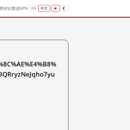
势
对比
数据
VPN
EN
中文
%8C%AE%E4%B8%
QRryzNeJqho7yu