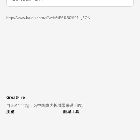
http://www.baidu.com/s?wd=%E6%B0%91 ·
JSON
GreatFire
自 2011 年起，为中国防火长城带来透明度。
浏览
翻墙工具
封锁列表
VPN 与代理
探索
翻墙中心
趋势
GreatFireVPN
热门网站在中国大陆的访问状况