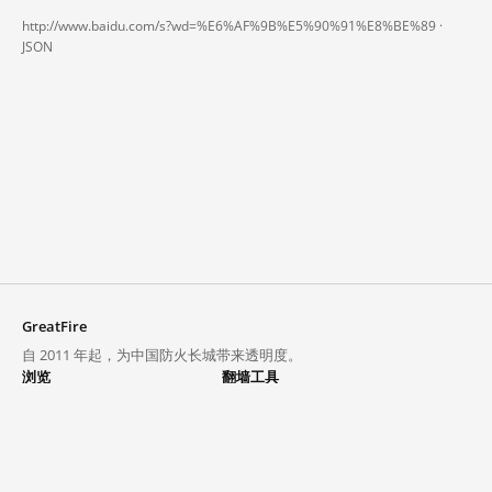
http://www.baidu.com/s?wd=%E6%AF%9B%E5%90%91%E8%BE%89 ·
JSON
GreatFire
自 2011 年起，为中国防火长城带来透明度。
浏览
翻墙工具
封锁列表
VPN 与代理
探索
翻墙中心
趋势
GreatFireVPN
热门网站在中国大陆的访问状况