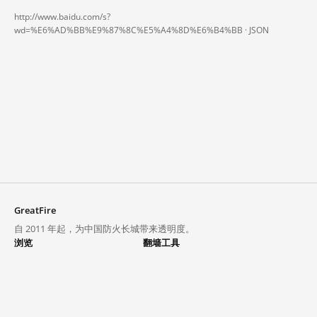
http://www.baidu.com/s?
wd=%E6%AD%BB%E9%87%8C%E5%A4%8D%E6%B4%BB ·
JSON
GreatFire
自 2011 年起，为中国防火长城带来透明度。
浏览
翻墙工具
封锁列表
VPN 与代理
探索
翻墙中心
趋势
GreatFireVPN
热门网站在中国大陆的访问状况