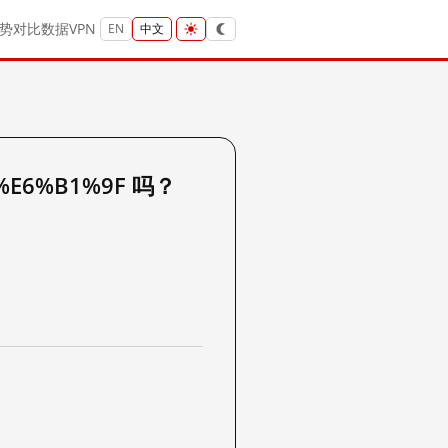
势
对比
数据
VPN
EN
中文
%E6%B1%9F 吗？