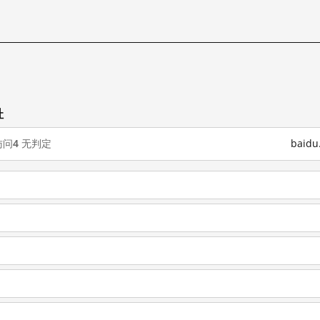
址
访问
4
无判定
baid