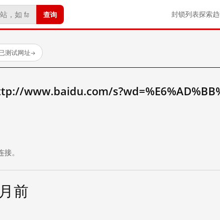
查询
封锁列表
探索
趋
 个已测试网址
→
://www.baidu.com/s?wd=%E6%AD%BB
。
连接。
个月前
试