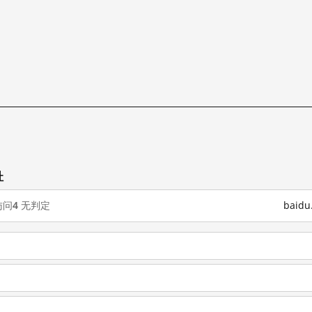
址
访问
4
无判定
baid