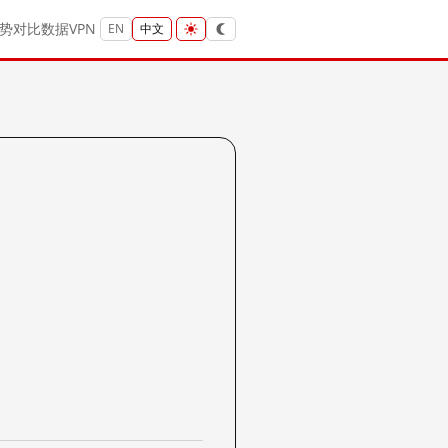
势
对比
数据
VPN
EN
中文