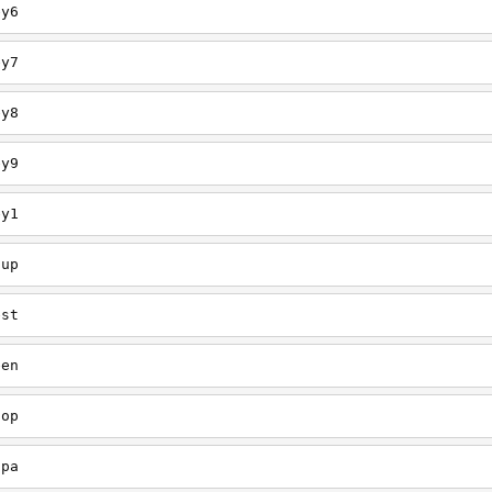
ey6
ey7
ey8
ey9
ey1
oup
est
een
oop
upa