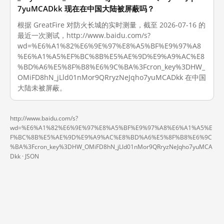
7yuMCADkk 现在在中国大陆被屏蔽吗？
根据 GreatFire 对防火长城的实时测量，截至 2026-07-16 的
最近一次测试，http://www.baidu.com/s?
wd=%E6%A1%82%E6%9E%97%E8%A5%BF%E9%97%A8
%E6%A1%A5%EF%BC%8B%E5%AE%9D%E9%A9%AC%E8
%BD%A6%E5%8F%B8%E6%9C%BA%3Fcron_key%3DHW_
OMiFD8hN_jLld01nMor9QRryzNeJqho7yuMCADkk 在中国
大陆未被屏蔽。
http://www.baidu.com/s?
wd=%E6%A1%82%E6%9E%97%E8%A5%BF%E9%97%A8%E6%A1%A5%E
F%BC%8B%E5%AE%9D%E9%A9%AC%E8%BD%A6%E5%8F%B8%E6%9C
%BA%3Fcron_key%3DHW_OMiFD8hN_jLld01nMor9QRryzNeJqho7yuMCA
Dkk ·
JSON