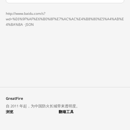
http://www.baidu.com/s?
wd=%E6%9F%AF%E6%B0%8F%E7%AC%AC%E4%B8%80%E5%A4%AB%E
4%BA%BA ·
JSON
GreatFire
自 2011 年起，为中国防火长城带来透明度。
浏览
翻墙工具
封锁列表
VPN 与代理
探索
翻墙中心