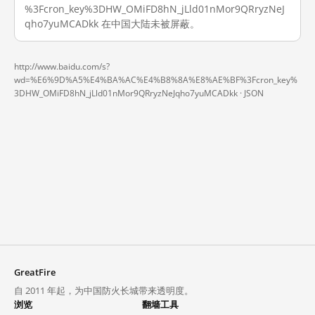
%3Fcron_key%3DHW_OMiFD8hN_jLld01nMor9QRryzNeJ
qho7yuMCADkk 在中国大陆未被屏蔽。
http://www.baidu.com/s?
wd=%E6%9D%A5%E4%BA%AC%E4%B8%8A%E8%AE%BF%3Fcron_key%
3DHW_OMiFD8hN_jLld01nMor9QRryzNeJqho7yuMCADkk ·
JSON
GreatFire
自 2011 年起，为中国防火长城带来透明度。
浏览
翻墙工具