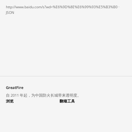
http://www.baidu.com/s?wd=%E6%9D%8E%E6%99%93%E5%B3%B0 ·
JSON
GreatFire
自 2011 年起，为中国防火长城带来透明度。
浏览
翻墙工具
封锁列表
VPN 与代理
探索
翻墙中心
趋势
GreatFireVPN
热门网站在中国大陆的访问状况