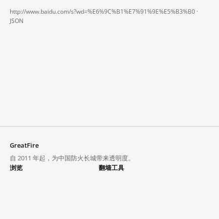
http://www.baidu.com/s?wd=%E6%9C%B1%E7%91%9E%E5%B3%B0 ·
JSON
GreatFire
自 2011 年起，为中国防火长城带来透明度。
浏览
翻墙工具
封锁列表
VPN 与代理
探索
翻墙中心
趋势
GreatFireVPN
热门网站在中国大陆的访问状况