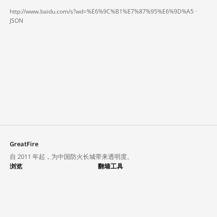
http://www.baidu.com/s?wd=%E6%9C%B1%E7%87%95%E6%9D%A5 ·
JSON
GreatFire
自 2011 年起，为中国防火长城带来透明度。
浏览
翻墙工具
封锁列表
VPN 与代理
探索
翻墙中心
趋势
GreatFireVPN
热门网站在中国大陆的访问状况