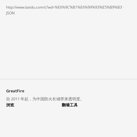
http://www.baidu.com/s?wd=%E6%9C%B1%E6%99%93%E5%B9%B3 ·
JSON
GreatFire
自 2011 年起，为中国防火长城带来透明度。
浏览
翻墙工具
封锁列表
VPN 与代理
探索
翻墙中心
趋势
GreatFireVPN
热门网站在中国大陆的访问状况