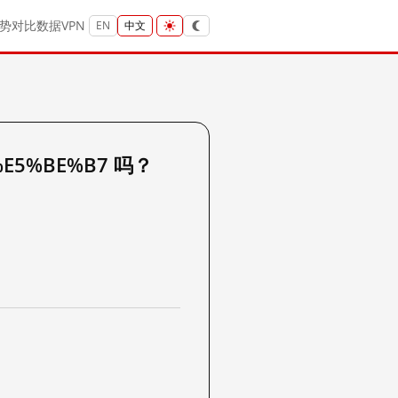
势
对比
数据
VPN
EN
中文
%E5%BE%B7 吗？