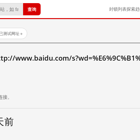
查询
封锁列表
探索
趋
 个已测试网址
→
://www.baidu.com/s?wd=%E6%9C%B1
。
连接。
 天前
试