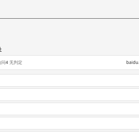
址
访问
4
无判定
baid