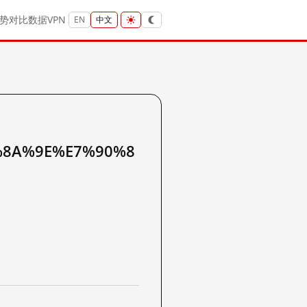
势
对比
数据
VPN
EN
中文
%8A%9E%E7%90%8