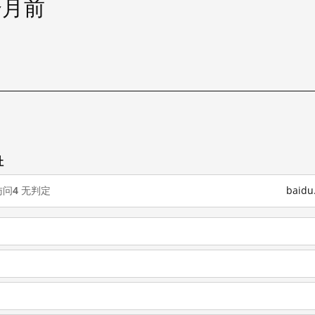
个月前
试
址
访问
4
无判定
baid