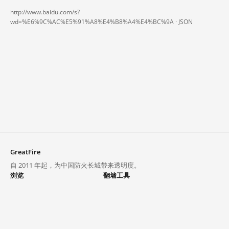
http://www.baidu.com/s?
wd=%E6%9C%AC%E5%91%A8%E4%B8%A4%E4%BC%9A ·
JSON
GreatFire
自 2011 年起，为中国防火长城带来透明度。
浏览
翻墙工具
封锁列表
VPN 与代理
探索
翻墙中心
趋势
GreatFireVPN
热门网站在中国大陆的访问状况