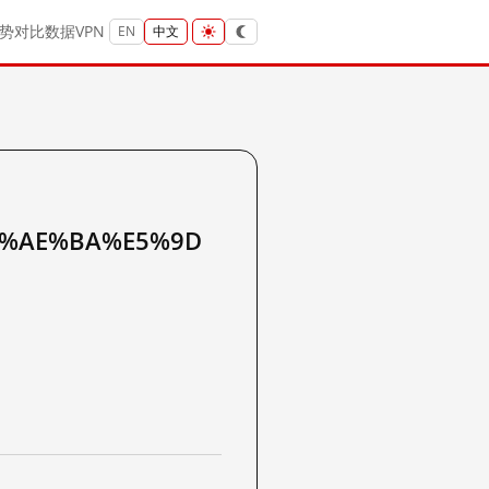
势
对比
数据
VPN
EN
中文
%AE%BA%E5%9D