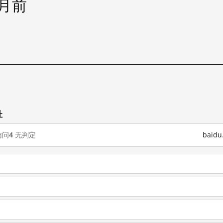
个月前
址
访问
4
无判定
baid