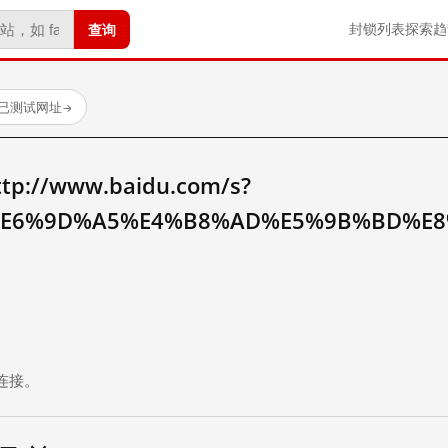
查询
封锁列表
探索
趋
 个已测试网址
→
//www.baidu.com/s?
E6%9D%A5%E4%B8%AD%E5%9B%BD%E8
。
连接。