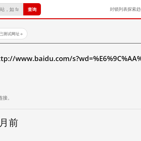
查询
封锁列表
探索
趋
 个已测试网址
→
://www.baidu.com/s?wd=%E6%9C%AA
。
连接。
个月前
试