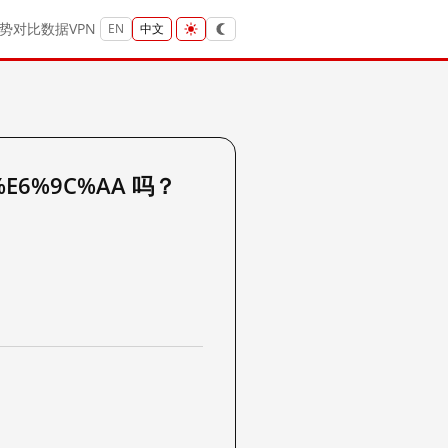
势
对比
数据
VPN
EN
中文
%E6%9C%AA 吗？