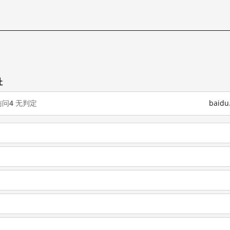
址
访问
4
无判定
baid