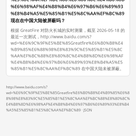
%E6%98%AF%E4%B8%B4%E6%97%B6%E6%89%93
%E8%B4%A5%E5%85%B1%E5%8C%AA%EF%BC%89
现在在中国大陆被屏蔽吗？
根据 GreatFire 对防火长城的实时测量，截至 2026-05-18 的
最近一次测试，http://www.baidu.com/s?
wd=%E6%9C%9F%E5%BE%85Greatfire%E6%B0%B8%E4
%B9%85%E6%88%98%E8%83%9C%E5%85%B1%E5%8C
%AA%EF%BC%88%E8%80%8C%E4%B8%8D%E6%98%AF
%E4%B8%B4%E6%97%B6%E6%89%93%E8%B4%A5%E5
%85%B1%E5%8C%AA%EF%BC%89 在中国大陆未被屏蔽。
http://www.baidu.com/s?
wd=%E6%9C%9F%E5%BE%85Greatfire%E6%B0%B8%E4%B9%85%E6%8
8%98%E8%83%9C%E5%85%B1%E5%8C%AA%EF%BC%88%E8%80%8C%
E4%B8%8D%E6%98%AF%E4%B8%B4%E6%97%B6%E6%89%93%E8%B4
%A5%E5%85%B1%E5%8C%AA%EF%BC%89 ·
JSON