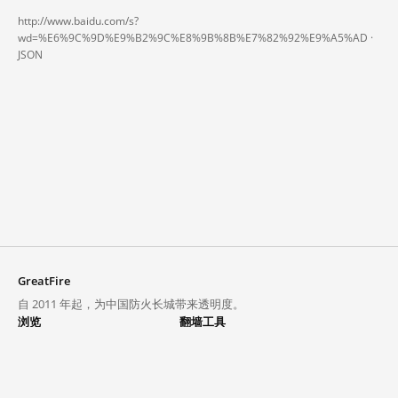
http://www.baidu.com/s?
wd=%E6%9C%9D%E9%B2%9C%E8%9B%8B%E7%82%92%E9%A5%AD ·
JSON
GreatFire
自 2011 年起，为中国防火长城带来透明度。
浏览
翻墙工具
封锁列表
VPN 与代理
探索
翻墙中心
趋势
GreatFireVPN