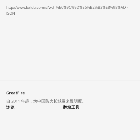
http://www.baidu.com/s?wd=%E6%9C%9D%E6%B2%B3%E8%98%AD ·
JSON
GreatFire
自 2011 年起，为中国防火长城带来透明度。
浏览
翻墙工具
封锁列表
VPN 与代理
探索
翻墙中心
趋势
GreatFireVPN
热门网站在中国大陆的访问状况