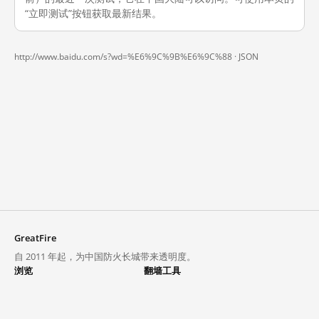
“立即测试”按钮获取最新结果。
http://www.baidu.com/s?wd=%E6%9C%9B%E6%9C%88 ·
JSON
GreatFire
自 2011 年起，为中国防火长城带来透明度。
浏览
翻墙工具
封锁列表
VPN 与代理
探索
翻墙中心
趋势
GreatFireVPN