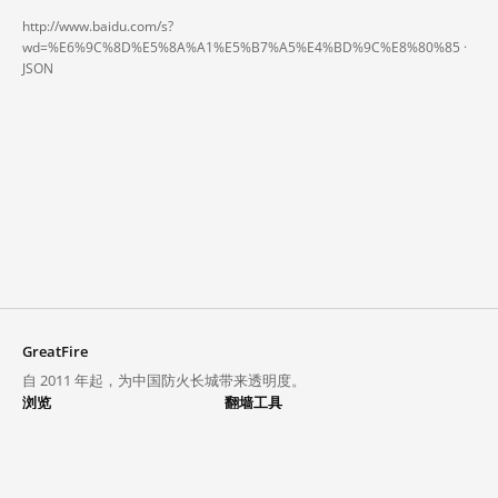
http://www.baidu.com/s?
wd=%E6%9C%8D%E5%8A%A1%E5%B7%A5%E4%BD%9C%E8%80%85 ·
JSON
GreatFire
自 2011 年起，为中国防火长城带来透明度。
浏览
翻墙工具
封锁列表
VPN 与代理
探索
翻墙中心
趋势
GreatFireVPN