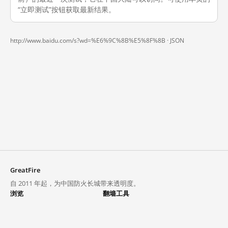
“立即测试”按钮获取最新结果。
http://www.baidu.com/s?wd=%E6%9C%8B%E5%8F%8B ·
JSON
GreatFire
自 2011 年起，为中国防火长城带来透明度。
浏览
翻墙工具
封锁列表
VPN 与代理
探索
翻墙中心
趋势
GreatFireVPN