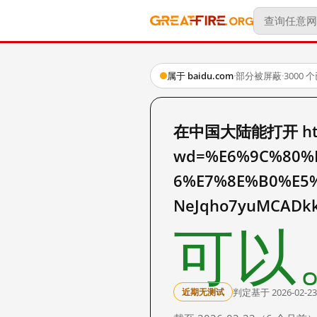
属于 baidu.com
·
部分被屏蔽
·
3000
在中国大陆能打开 http:
wd=%E6%9C%80%
6%E7%8E%B0%E5%
NeJqho7yuMCADk
可以
判定基于 2026-02-23
近期无测试