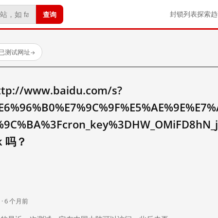
查询
封锁列表
探索
趋
 个已测试网址
→
//www.baidu.com/s?
E6%96%B0%E7%9C%9F%E5%AE%9E%E7%
9C%BA%3Fcron_key%3DHW_OMiFD8hN_jL
k 吗？
。
 · 6 个月前