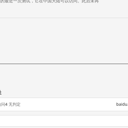
 个月前）的最近一次测试，它在中国大陆可以访问。此后未再
址
访问
4
无判定
baid