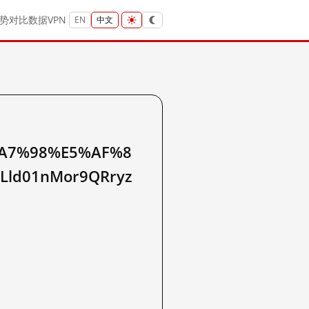
势
对比
数据
VPN
EN
中文
A7%98%E5%AF%8
ld01nMor9QRryz