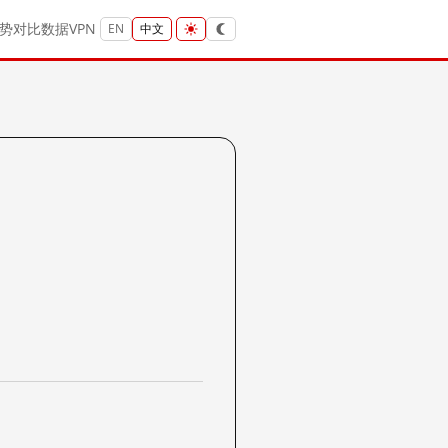
势
对比
数据
VPN
EN
中文