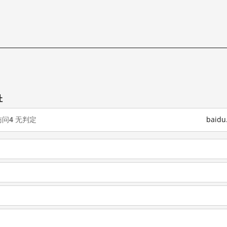
试
址
访问
4
无判定
baid