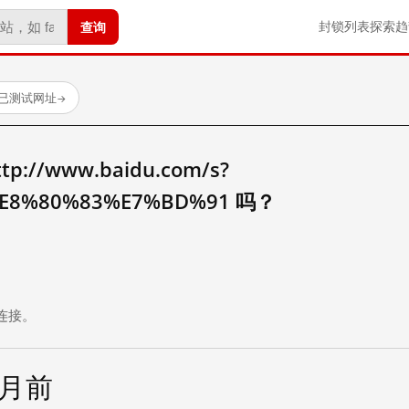
查询
封锁列表
探索
趋
 个已测试网址
→
//www.baidu.com/s?
E8%80%83%E7%BD%91 吗？
。
连接。
个月前