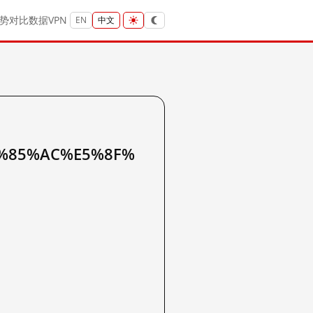
势
对比
数据
VPN
EN
中文
%85%AC%E5%8F%