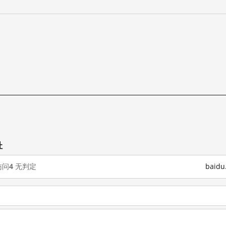
址
访问
4
无判定
baid