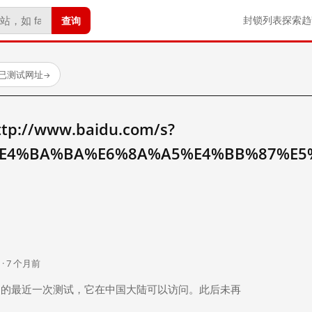
查询
封锁列表
探索
趋
 个已测试网址
→
//www.baidu.com/s?
E4%BA%BA%E6%8A%A5%E4%BB%87%E5
。
 · 7 个月前
 个月前）的最近一次测试，它在中国大陆可以访问。此后未再