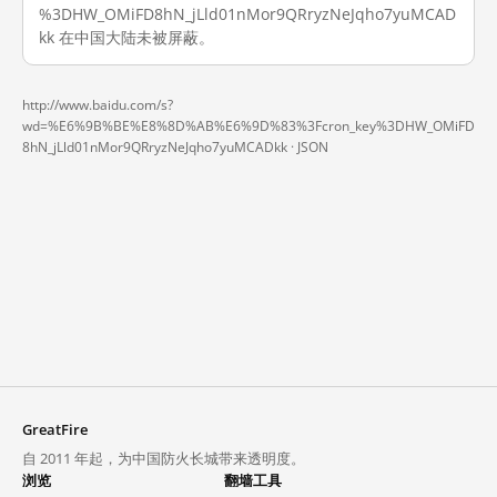
%3DHW_OMiFD8hN_jLld01nMor9QRryzNeJqho7yuMCAD
kk 在中国大陆未被屏蔽。
http://www.baidu.com/s?
wd=%E6%9B%BE%E8%8D%AB%E6%9D%83%3Fcron_key%3DHW_OMiFD
8hN_jLld01nMor9QRryzNeJqho7yuMCADkk ·
JSON
GreatFire
自 2011 年起，为中国防火长城带来透明度。
浏览
翻墙工具