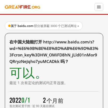
属于 baidu.com
·
部分被屏蔽
·
3000 个已测试网址
→
在中国大陆能打开 http://www.baidu.com/s?
wd=%E6%9B%BE%E8%8D%AB%E6%9D%83%
3Fcron_key%3DHW_OMiFD8hN_jLld01nMor9
QRryzNeJqho7yuMCADkk 吗？
可以。
最近 1 次有定论的测试均正常连接。
2022
0/1
2 个月前
首次测试
受干扰 · 近 90 天
最后测试