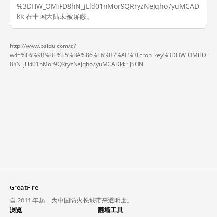
%3DHW_OMiFD8hN_jLld01nMor9QRryzNeJqho7yuMCAD
kk 在中国大陆未被屏蔽。
http://www.baidu.com/s?
wd=%E6%9B%BE%E5%BA%86%E6%B7%AE%3Fcron_key%3DHW_OMiFD
8hN_jLld01nMor9QRryzNeJqho7yuMCADkk ·
JSON
GreatFire
自 2011 年起，为中国防火长城带来透明度。
浏览
翻墙工具