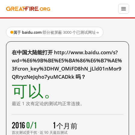
属于 baidu.com
·
部分被屏蔽
·
3000 个已测试网址
→
在中国大陆能打开 http://www.baidu.com/s?
wd=%E6%9B%BE%E5%BA%86%E6%B7%AE%
3Fcron_key%3DHW_OMiFD8hN_jLld01nMor9
QRryzNeJqho7yuMCADkk 吗？
可以。
最近 1 次有定论的测试均正常连接。
2016
0/1
1 个月前
首次测试
受干扰 · 近 90 天
最后测试