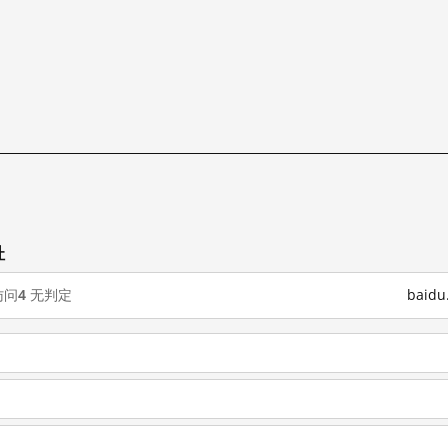
址
访问
4
无判定
baid