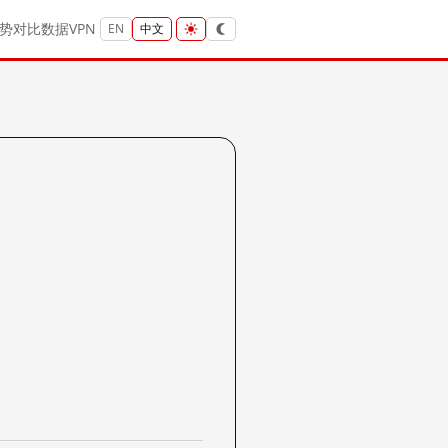
势
对比
数据
VPN
EN
中文