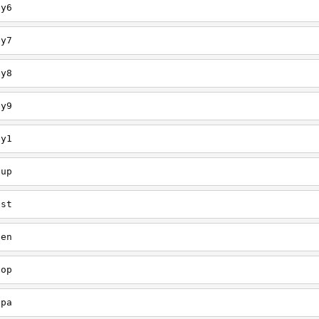
ey6
ey7
ey8
ey9
ey1
oup
est
een
oop
upa