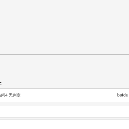
址
访问
4
无判定
baid