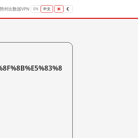
势
对比
数据
VPN
EN
中文
%8F%8B%E5%83%8