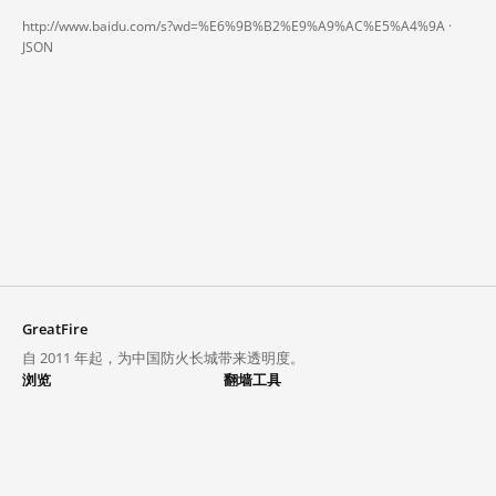
http://www.baidu.com/s?wd=%E6%9B%B2%E9%A9%AC%E5%A4%9A ·
JSON
GreatFire
自 2011 年起，为中国防火长城带来透明度。
浏览
翻墙工具
封锁列表
VPN 与代理
探索
翻墙中心
趋势
GreatFireVPN
热门网站在中国大陆的访问状况