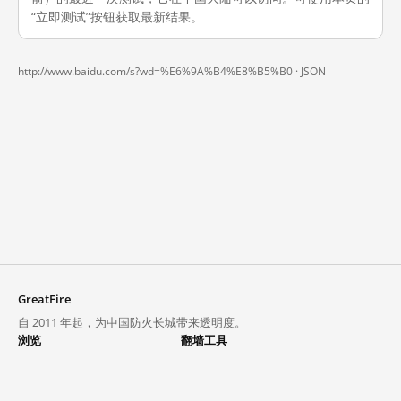
“立即测试”按钮获取最新结果。
http://www.baidu.com/s?wd=%E6%9A%B4%E8%B5%B0 ·
JSON
GreatFire
自 2011 年起，为中国防火长城带来透明度。
浏览
翻墙工具
封锁列表
VPN 与代理
探索
翻墙中心
趋势
GreatFireVPN