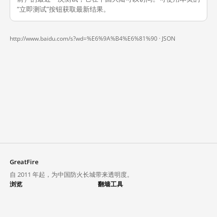
“立即测试”按钮获取最新结果。
http://www.baidu.com/s?wd=%E6%9A%B4%E6%81%90 ·
JSON
GreatFire
自 2011 年起，为中国防火长城带来透明度。
浏览
翻墙工具
封锁列表
VPN 与代理
探索
翻墙中心
趋势
GreatFireVPN