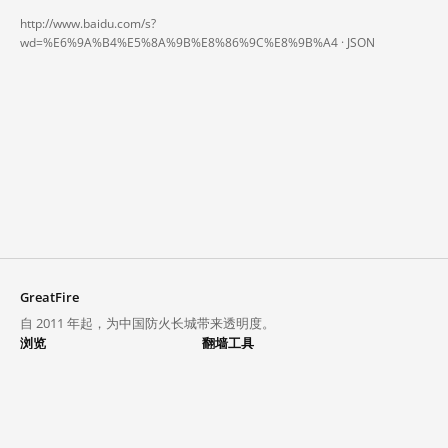
http://www.baidu.com/s?
wd=%E6%9A%B4%E5%8A%9B%E8%86%9C%E8%9B%A4 ·
JSON
GreatFire
自 2011 年起，为中国防火长城带来透明度。
浏览
翻墙工具
封锁列表
VPN 与代理
探索
翻墙中心
趋势
GreatFireVPN
热门网站在中国大陆的访问状况