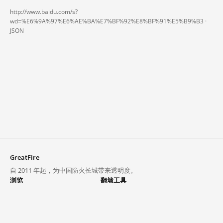
http://www.baidu.com/s?
wd=%E6%9A%97%E6%AE%BA%E7%BF%92%E8%BF%91%E5%B9%B3 ·
JSON
GreatFire
自 2011 年起，为中国防火长城带来透明度。
浏览
翻墙工具
封锁列表
VPN 与代理
探索
翻墙中心
趋势
GreatFireVPN