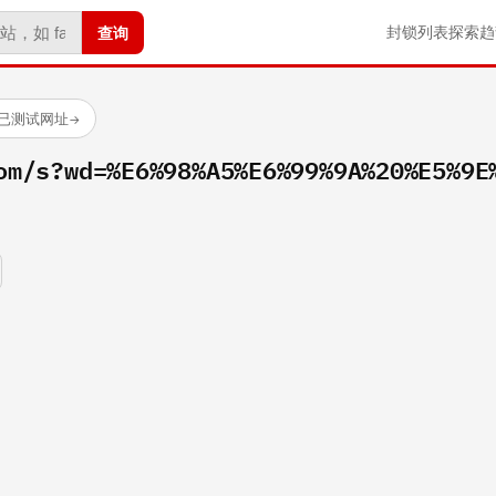
查询
封锁列表
探索
趋
 个已测试网址
→
om/s?wd=%E6%98%A5%E6%99%9A%20%E5%9E