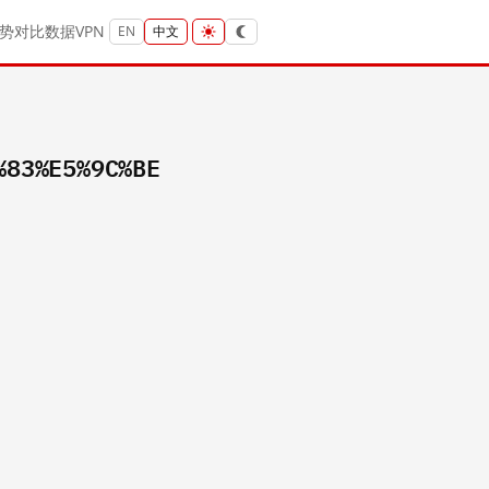
势
对比
数据
VPN
EN
中文
%83%E5%9C%BE