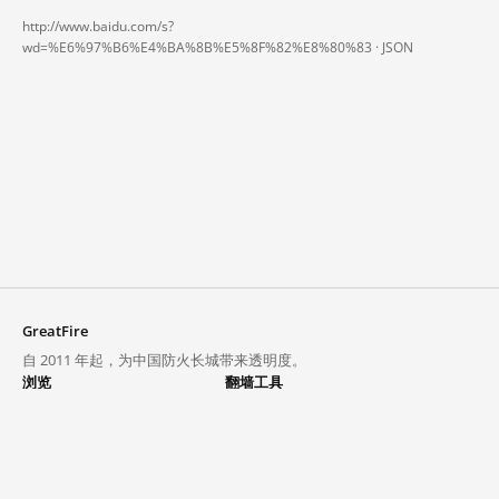
http://www.baidu.com/s?
wd=%E6%97%B6%E4%BA%8B%E5%8F%82%E8%80%83 ·
JSON
GreatFire
自 2011 年起，为中国防火长城带来透明度。
浏览
翻墙工具
封锁列表
VPN 与代理
探索
翻墙中心
趋势
GreatFireVPN
热门网站在中国大陆的访问状况