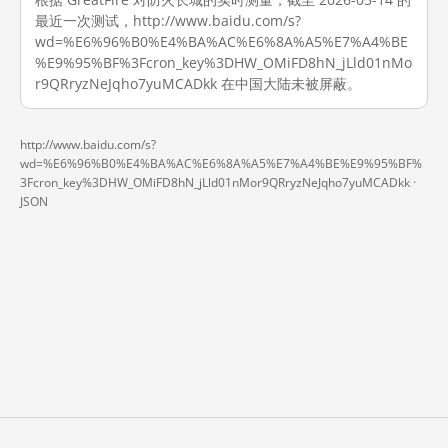
最近一次测试，http://www.baidu.com/s?
wd=%E6%96%B0%E4%BA%AC%E6%8A%A5%E7%A4%BE
%E9%95%BF%3Fcron_key%3DHW_OMiFD8hN_jLld01nMo
r9QRryzNeJqho7yuMCADkk 在中国大陆未被屏蔽。
http://www.baidu.com/s?
wd=%E6%96%B0%E4%BA%AC%E6%8A%A5%E7%A4%BE%E9%95%BF%
3Fcron_key%3DHW_OMiFD8hN_jLld01nMor9QRryzNeJqho7yuMCADkk ·
JSON