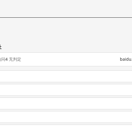
址
访问
4
无判定
baid