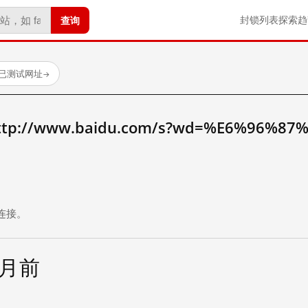
查询
封锁列表
探索
趋
 个已测试网址
→
://www.baidu.com/s?wd=%E6%96%87
。
连接。
个月前