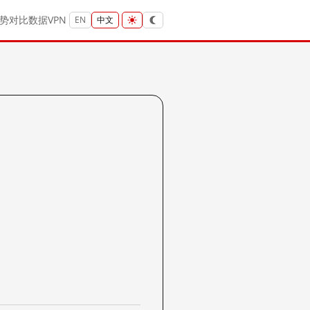
势
对比
数据
VPN
EN
中文