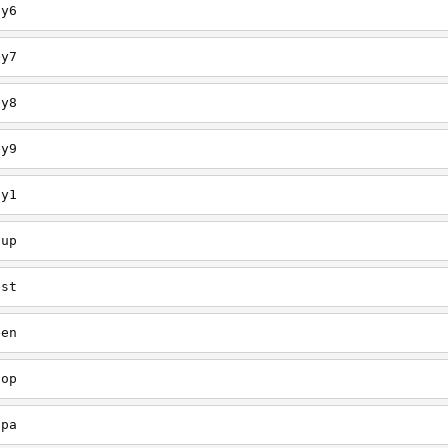
ey6
ey7
ey8
ey9
ey1
oup
est
een
oop
upa