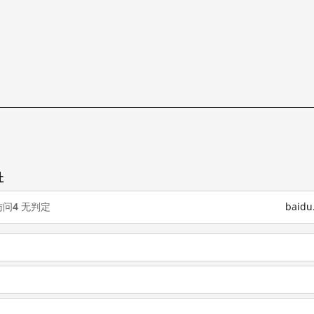
址
访问
4
无判定
baid