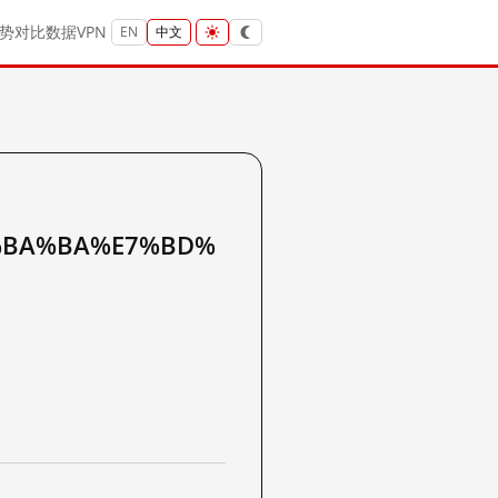
势
对比
数据
VPN
EN
中文
%BA%BA%E7%BD%