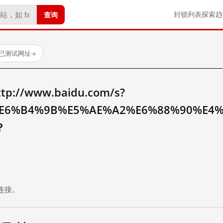
查询
封锁列表
探索
趋
 个已测试网址
→
//www.baidu.com/s?
E6%B4%9B%E5%AE%A2%E6%88%90%E4
？
。
连接。