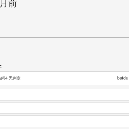
个月前
址
访问
4
无判定
baid