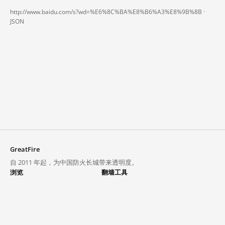
http://www.baidu.com/s?wd=%E6%8C%BA%E8%B6%A3%E8%9B%8B ·
JSON
GreatFire
自 2011 年起，为中国防火长城带来透明度。
浏览
翻墙工具
封锁列表
VPN 与代理
探索
翻墙中心
趋势
GreatFireVPN
热门网站在中国大陆的访问状况