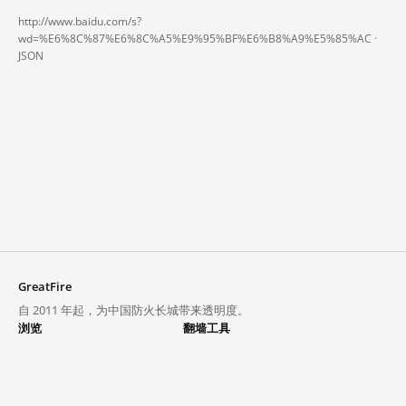
http://www.baidu.com/s?
wd=%E6%8C%87%E6%8C%A5%E9%95%BF%E6%B8%A9%E5%85%AC ·
JSON
GreatFire
自 2011 年起，为中国防火长城带来透明度。
浏览
翻墙工具
封锁列表
VPN 与代理
探索
翻墙中心
趋势
GreatFireVPN