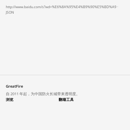
http://www.baidu.com/s?wd=%E6%8A%95%E4%B9%90%E5%BD%A9 ·
JSON
GreatFire
自 2011 年起，为中国防火长城带来透明度。
浏览
翻墙工具
封锁列表
VPN 与代理
探索
翻墙中心
趋势
GreatFireVPN
热门网站在中国大陆的访问状况