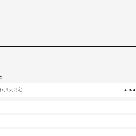
址
访问
4
无判定
baid