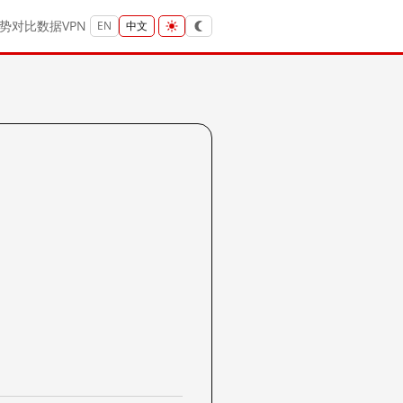
势
对比
数据
VPN
EN
中文