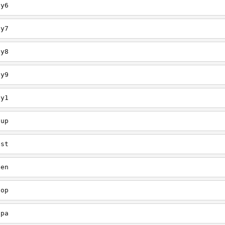
ey6
ey7
ey8
ey9
ey1
oup
est
een
oop
upa