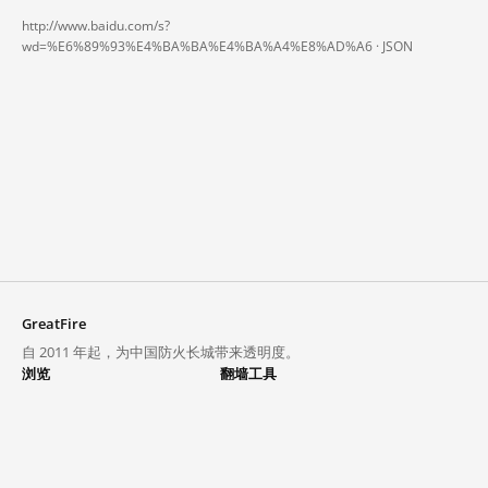
http://www.baidu.com/s?
wd=%E6%89%93%E4%BA%BA%E4%BA%A4%E8%AD%A6 ·
JSON
GreatFire
自 2011 年起，为中国防火长城带来透明度。
浏览
翻墙工具
封锁列表
VPN 与代理
探索
翻墙中心
趋势
GreatFireVPN
热门网站在中国大陆的访问状况